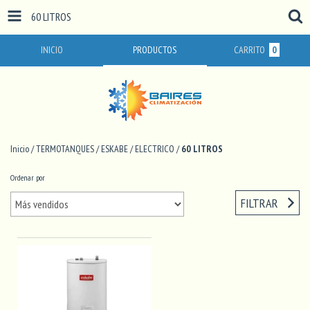
60 LITROS
INICIO
PRODUCTOS
CARRITO
0
Inicio
/
TERMOTANQUES
/
ESKABE
/
ELECTRICO
/
60 LITROS
Ordenar por
FILTRAR