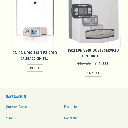
BAXI LUNA 240I DOBLE SERVICIO
CALDAIA DIGITAL X35F SOLO
TIRO NATUR...
CALEFACCION TI...
$140.000
$153.379
SIN STOCK
SIN STOCK
NAVEGACIÓN
Quiénes Somos
Productos
SERVICIOS
Contacto