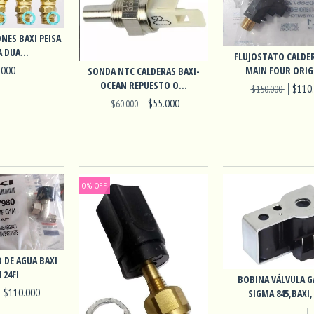
NES BAXI PEISA
 DUA...
FLUJOSTATO CALDER
.000
MAIN FOUR ORIGI
SONDA NTC CALDERAS BAXI-
OCEAN REPUESTO O...
$110
$150.000
$55.000
$60.000
0
%
OFF
 DE AGUA BAXI
 24FI
BOBINA VÁLVULA G
$110.000
SIGMA 845,BAXI, 