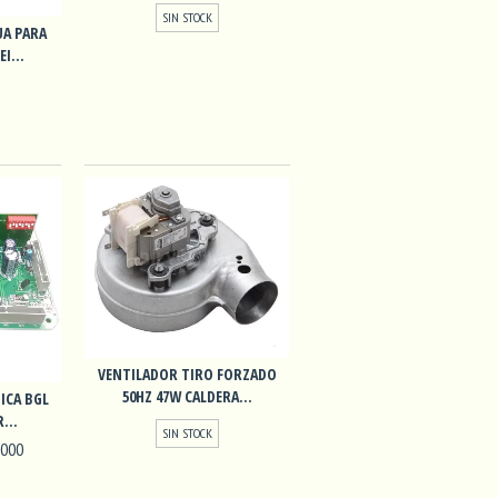
SIN STOCK
UA PARA
I...
VENTILADOR TIRO FORZADO
50HZ 47W CALDERA...
ICA BGL
...
SIN STOCK
.000