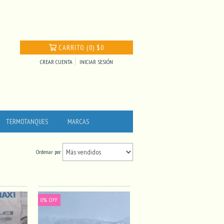
CARRITO
(
0
)
$0
CREAR CUENTA
INICIAR SESIÓN
TERMOTANQUES
MARCAS
Ordenar por
0
%
OFF