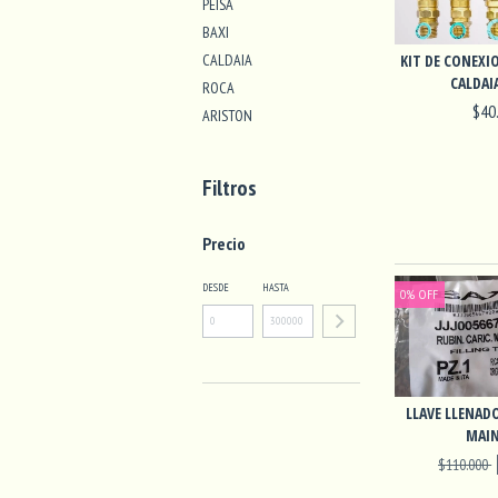
PEISA
BAXI
CALDAIA
KIT DE CONEXIO
CALDAIA
ROCA
$40
ARISTON
Filtros
Precio
DESDE
HASTA
0
%
OFF
LLAVE LLENADO
MAIN
$110.000