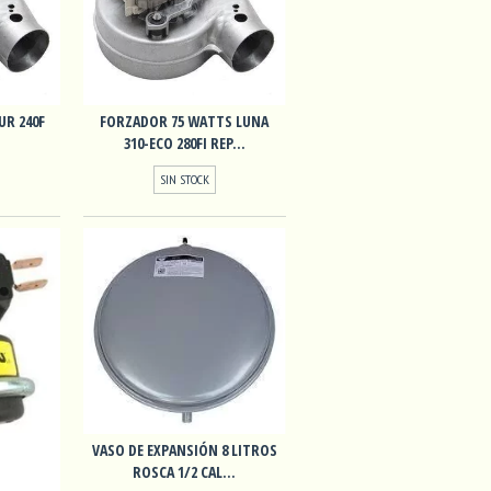
UR 240F
FORZADOR 75 WATTS LUNA
310-ECO 280FI REP...
SIN STOCK
VASO DE EXPANSIÓN 8 LITROS
ROSCA 1/2 CAL...