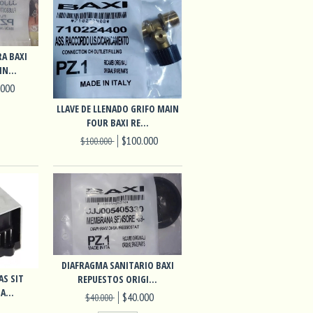
A BAXI
N...
.000
LLAVE DE LLENADO GRIFO MAIN
FOUR BAXI RE...
$100.000
$100.000
DIAFRAGMA SANITARIO BAXI
AS SIT
REPUESTOS ORIGI...
A...
$40.000
$40.000