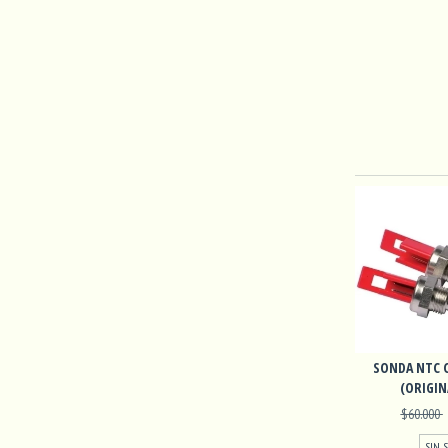
SONDA NTC C
(ORIGIN
$60.000
SIN 