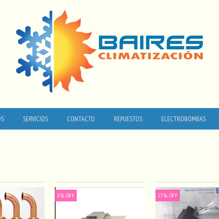
OS
SERVICIOS
CONTACTO
REPUESTOS
ELECTROBOMBAS
8
%
OFF
27
%
OFF