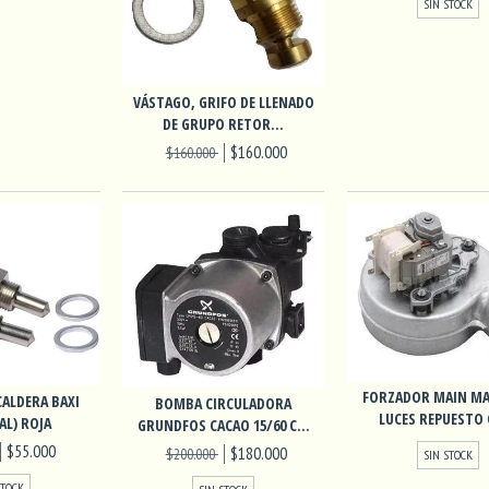
SIN STOCK
VÁSTAGO, GRIFO DE LLENADO
DE GRUPO RETOR...
$160.000
$160.000
FORZADOR MAIN MA
ALDERA BAXI
BOMBA CIRCULADORA
LUCES REPUESTO 
AL) ROJA
GRUNDFOS CACAO 15/60 C...
$55.000
$180.000
$200.000
SIN STOCK
STOCK