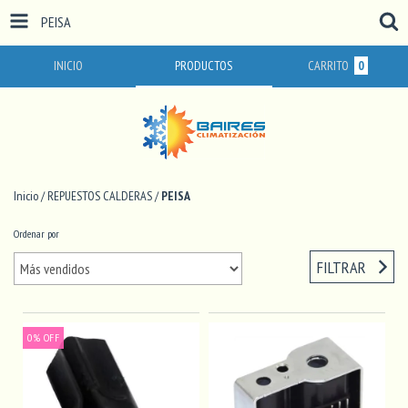
PEISA
INICIO
PRODUCTOS
CARRITO
0
Inicio
/
REPUESTOS CALDERAS
/
PEISA
Ordenar por
FILTRAR
0
%
OFF